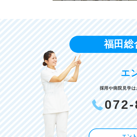
福田総
エ
採用や病院見学は
072-
エン