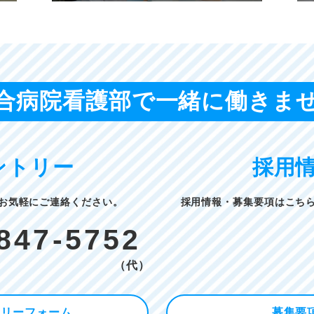
合病院看護部で
一緒に働きま
ントリー
採用
お気軽にご連絡ください。
採用情報・募集要項はこち
847-5752
（代）
トリーフォーム
募集要