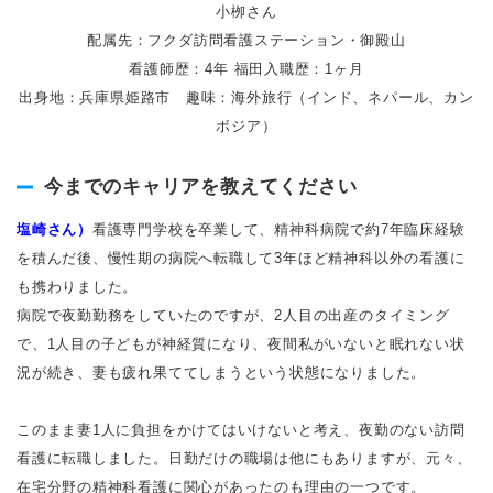
小栁さん
配属先：フクダ訪問看護ステーション・御殿山
看護師歴：4年 福田入職歴：1ヶ月
出身地：兵庫県姫路市 趣味：海外旅行（インド、ネパール、カン
ボジア）
今までのキャリアを教えてください
塩崎さん）
看護専門学校を卒業して、精神科病院で約7年臨床経験
を積んだ後、慢性期の病院へ転職して3年ほど精神科以外の看護に
も携わりました。
病院で夜勤勤務をしていたのですが、2人目の出産のタイミング
で、1人目の子どもが神経質になり、夜間私がいないと眠れない状
況が続き、妻も疲れ果ててしまうという状態になりました。
このまま妻1人に負担をかけてはいけないと考え、夜勤のない訪問
看護に転職しました。日勤だけの職場は他にもありますが、元々、
在宅分野の精神科看護に関心があったのも理由の一つです。