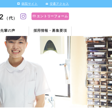
病院サイト
交通アクセス
2
エントリーフォーム
（代）
先輩の声
採用情報・募集要項