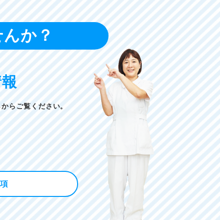
せんか？
情報
らからご覧ください。
要項