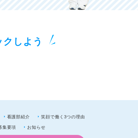
ックしよう
看護部紹介
笑顔で働く3つの理由
募集要項
お知らせ