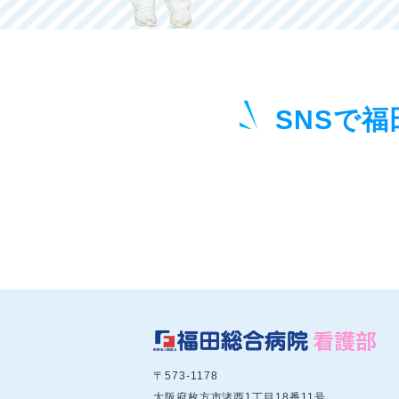
SNSで
福
〒573-1178
大阪府枚方市渚西1丁目18番11号