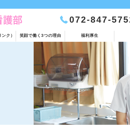
072-847-575
リンク）
笑顔で働く3つの理由
福利厚生