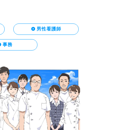
男性看護師
事務