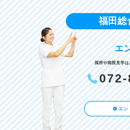
福田総
エ
採用や病院見学は
072-
エン