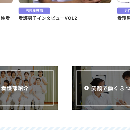
男性看護師
男
男性看
看護男子インタビューVOL2
看護男