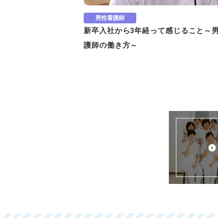
男性看護師
新卒入社から3年経って感じること～
護師の働き方～